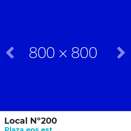
Previous
Nex
Local Nº200
Plaza eos est