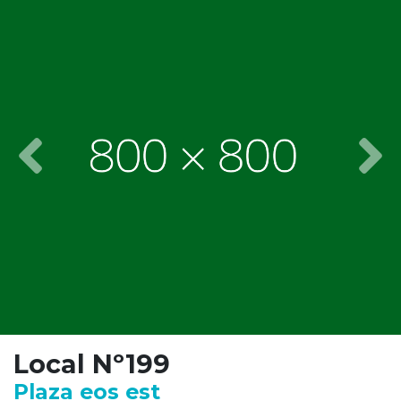
Previous
Nex
Local Nº199
Plaza eos est