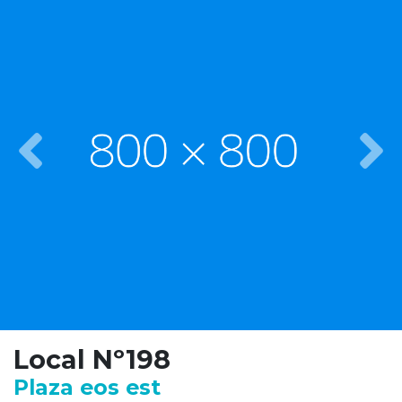
Previous
Nex
Local Nº198
Plaza eos est