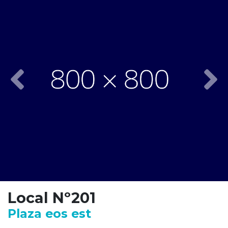
Previous
Nex
Local Nº201
Plaza eos est