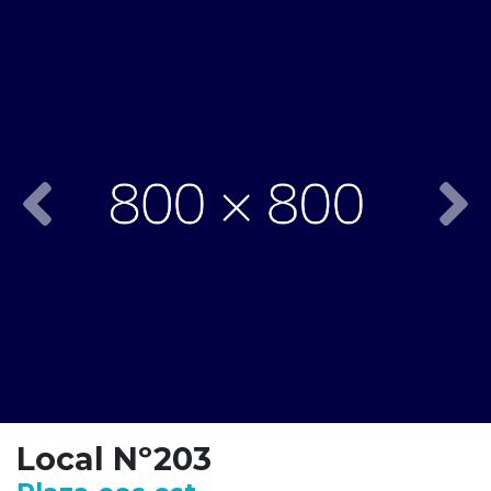
Previous
Nex
Local Nº203