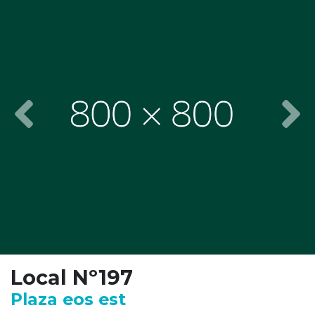
Previous
Nex
Local Nº197
Plaza eos est